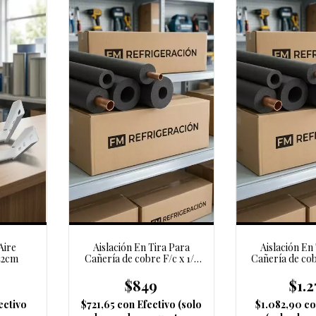
Aire
Aislación En Tira Para
Aislación En
42cm
Cañería de cobre F/c x 1/4
Cañería de cob
en 6mm
en 6
$849
$1.2
ectivo
$721,65
con
Efectivo (solo
$1.082,90
co