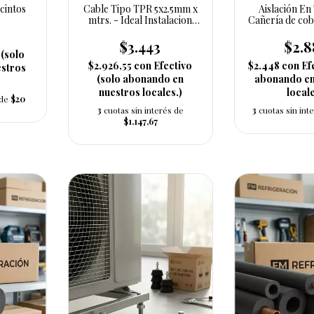
cintos
Cable Tipo TPR 5x2.5mm x
Aislación En
mtrs. - Ideal Instalacion
Cañería de cobr
Split
9 m
$3.443
$2.
 (solo
$2.926,55
con
Efectivo
$2.448
con
Ef
stros
(solo abonando en
abonando en
nuestros locales.)
locale
 de
$20
3
cuotas sin interés de
3
cuotas sin int
$1.147,67