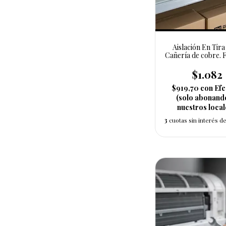
Aislación En Tir
Cañería de cobre. F
6 mm
$1.082
$919,70
con
Efe
(solo abonand
nuestros local
3
cuotas sin interés d