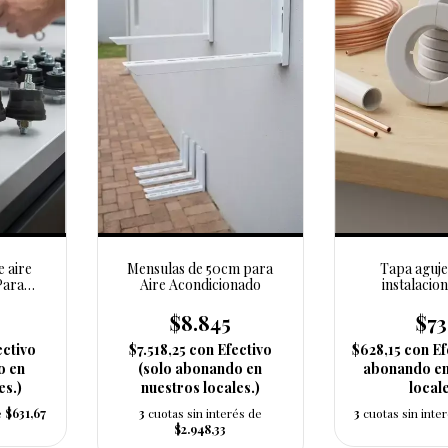
e aire
Mensulas de 50cm para
Tapa aguje
Para
Aire Acondicionado
instalacion
acondic
$8.845
$7
ectivo
$7.518,25
con
Efectivo
$628,15
con
Ef
o en
(solo abonando en
abonando en
es.)
nuestros locales.)
locale
e
$631,67
3
cuotas sin interés de
3
cuotas sin inte
$2.948,33