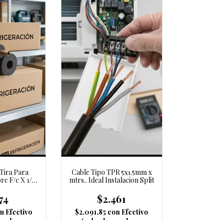
 Tira Para
Cable Tipo TPR 5x1.5mm x
re F/c X 1/2
mtrs.. Ideal Instalacion Split
mm
74
$2.461
n
Efectivo
$2.091,85
con
Efectivo