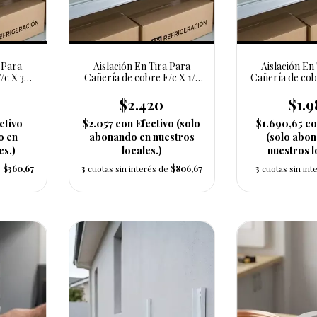
a Para
Aislación En Tira Para
Aislación En
/c X 3/8
Cañería de cobre F/c X 1/2
Cañería de cobr
en 9mm
9 m
$2.420
$1.9
ctivo
$2.057
con
Efectivo (solo
$1.690,65
co
o en
abonando en nuestros
(solo abo
es.)
locales.)
nuestros l
e
$360,67
3
cuotas sin interés de
$806,67
3
cuotas sin in