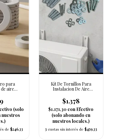
ro para
Kit De Tornillos Para
 de aire
Instalacion De Aire
ionado
Acondicionado.
39
$1.378
ectivo (solo
$1.171,30
con
Efectivo
 nuestros
(solo abonando en
s.)
nuestros locales.)
rés de
$246,33
3
cuotas sin interés de
$459,33