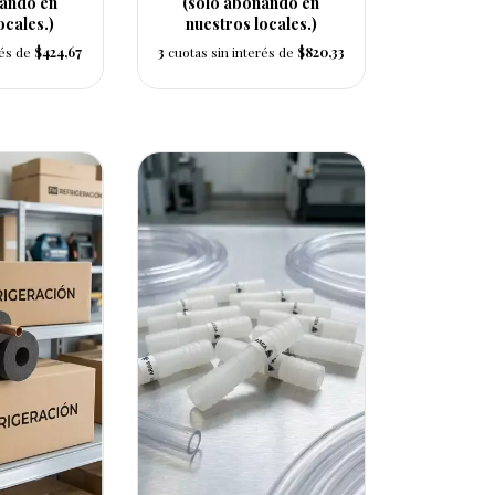
nando en
(solo abonando en
ocales.)
nuestros locales.)
rés de
$424,67
3
cuotas sin interés de
$820,33