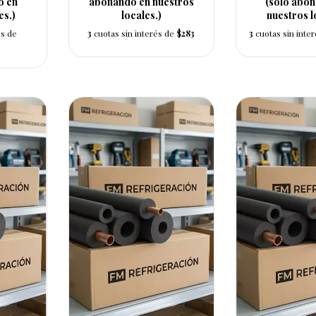
o en
abonando en nuestros
(solo abo
es.)
locales.)
nuestros l
és de
3
cuotas sin interés de
$283
3
cuotas sin inte