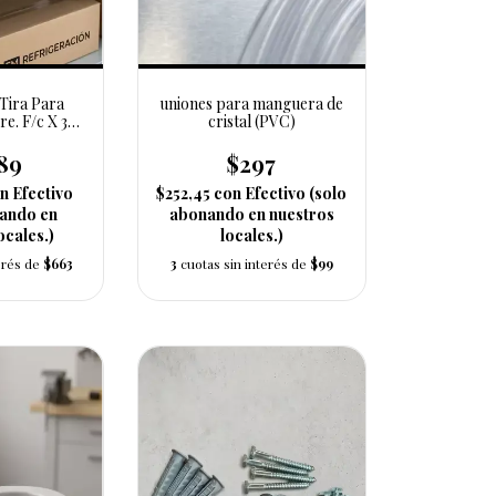
 Tira Para
uniones para manguera de
e. F/c X 3/8
cristal (PVC)
m
89
$297
n
Efectivo
$252,45
con
Efectivo (solo
nando en
abonando en nuestros
ocales.)
locales.)
terés de
$663
3
cuotas sin interés de
$99