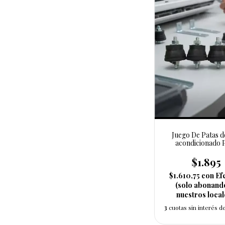
Juego De Patas d
acondicionado 
Ménsulas
$1.895
$1.610,75
con
Ef
(solo abonand
nuestros local
3
cuotas sin interés d