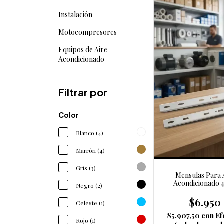
Instalación
Motocompresores
Equipos de Aire
Acondicionado
Filtrar por
Color
Blanco (4)
Marrón (4)
Gris (3)
Mensulas Para 
Acondicionado 
Negro (2)
$6.950
Celeste (1)
$5.907,50
con
Ef
Rojo (1)