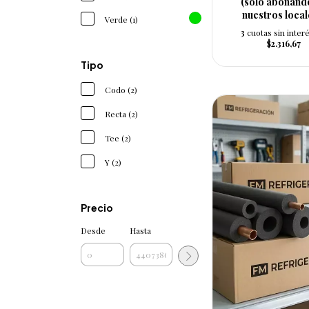
(solo abonand
nuestros local
Verde (1)
3
cuotas sin inter
$2.316,67
Tipo
Codo (2)
Recta (2)
Tee (2)
Y (2)
Precio
Desde
Hasta