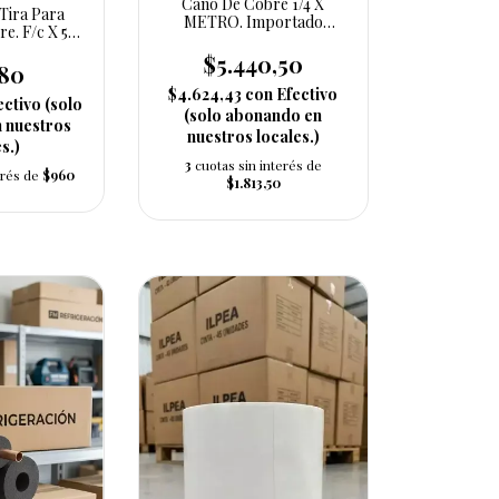
Caño De Cobre 1/4 X
 Tira Para
METRO. Importado
e. F/c X 5/8
Refrigeración - Aire
m
Acondicionado
$5.440,50
880
$4.624,43
con
Efectivo
ectivo (solo
(solo abonando en
 nuestros
nuestros locales.)
s.)
3
cuotas sin interés de
erés de
$960
$1.813,50