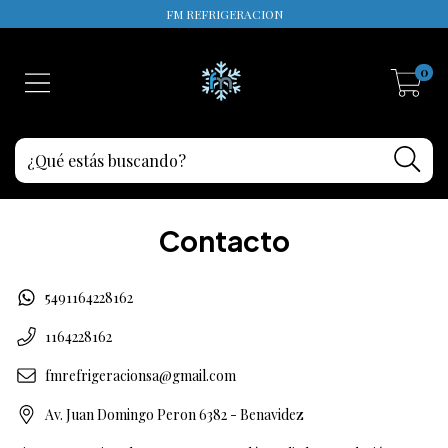
FM REFRIGERACION
0
Contacto
5491164228162
1164228162
fmrefrigeracionsa@gmail.com
Av. Juan Domingo Peron 6382 - Benavidez