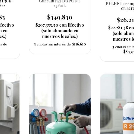
11.30k -
Garrafa R22 DUPONT
BELNET reemp
R22
13.60k
en aer
83
$349.830
$26.21
fectivo
$297.355,50
con
Efectivo
$22.281,58
co
o en
(solo abonando en
(solo abo
es.)
nuestros locales.)
nuestros l
és de
3
cuotas sin interés de
$116.610
3
cuotas sin 
$8.737