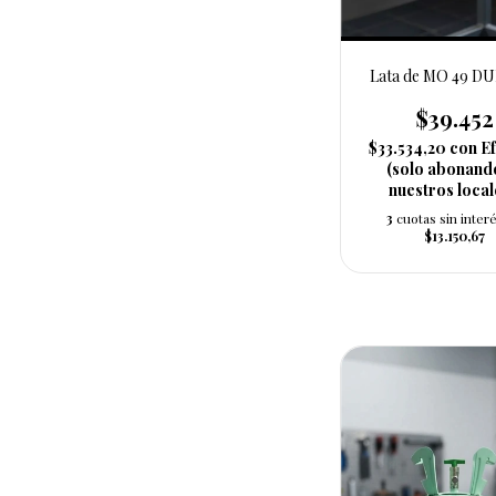
Lata de MO 49 
$39.452
$33.534,20
con
Ef
(solo abonand
nuestros local
3
cuotas sin inter
$13.150,67