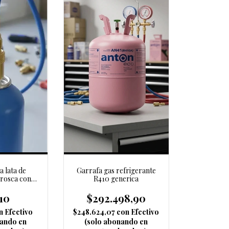
a lata de
Garrafa gas refrigerante
 rosca con
R410 generica
M112)
10
$292.498,90
n
Efectivo
$248.624,07
con
Efectivo
nando en
(solo abonando en