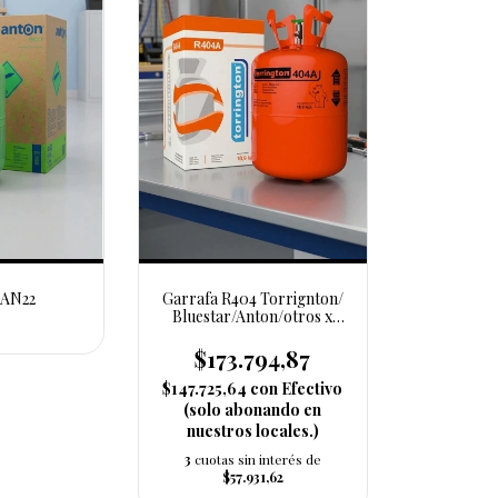
 AN22
Garrafa R404 Torrignton/
Bluestar/Anton/otros x
10.9k
$173.794,87
$147.725,64
con
Efectivo
(solo abonando en
nuestros locales.)
3
cuotas sin interés de
$57.931,62