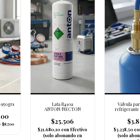
n 950grs
Lata R410a
Valvula par
ANTON/NECTON
refrigerante
pinche (
100
$25.506
$3.8
de
$8.700
$21.680,10
con
Efectivo
$3.238,50
co
(solo abonando en
(solo abo