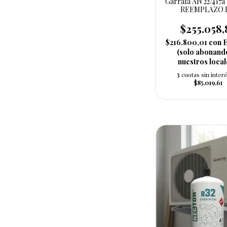
Garrafa AN 22/417a 
REEMPLAZO 
$255.058,
$216.800,01
con
E
(solo abonand
nuestros local
3
cuotas sin inter
$85.019,61