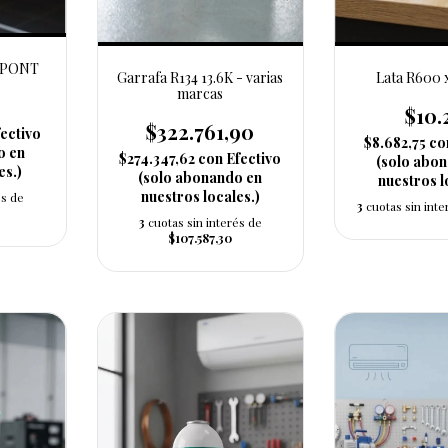
DUPONT
Garrafa R134 13.6K - varias
Lata R600 x
marcas
$10.
$322.761,90
ectivo
$8.682,75
co
o en
$274.347,62
con
Efectivo
(solo abo
es.)
(solo abonando en
nuestros l
nuestros locales.)
és de
3
cuotas sin int
3
cuotas sin interés de
$107.587,30