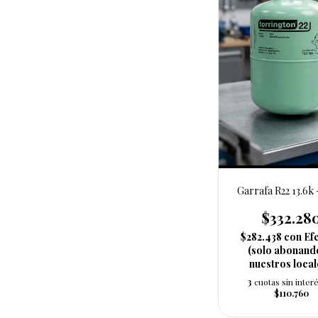
Garrafa R22 13.6k
$332.28
$282.438
con
Ef
(solo abonand
nuestros local
3
cuotas sin inter
$110.760