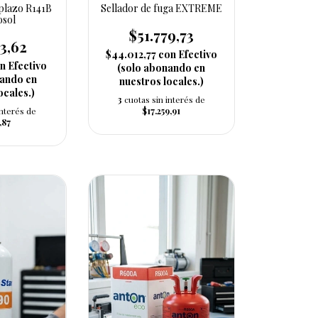
lazo R141B
Sellador de fuga EXTREME
osol
$51.779,73
3,62
$44.012,77
con
Efectivo
n
Efectivo
(solo abonando en
nando en
nuestros locales.)
ocales.)
3
cuotas sin interés de
interés de
$17.259,91
,87