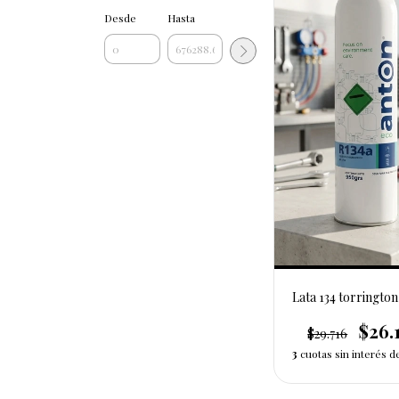
Desde
Hasta
Lata 134 torringto
$26.
$29.716
3
cuotas sin interés 