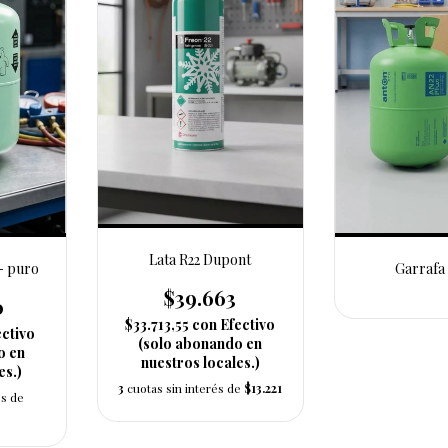
Lata R22 Dupont
 - puro
Garrafa
$39.663
0
$33.713,55
con
Efectivo
ectivo
(solo abonando en
o en
nuestros locales.)
es.)
3
cuotas sin interés de
$13.221
és de