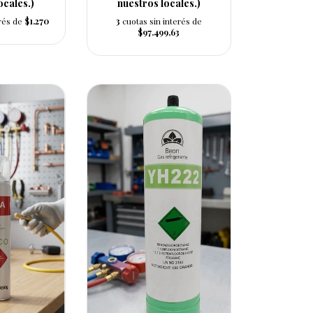
ocales.)
nuestros locales.)
erés de
$1.270
3
cuotas sin interés de
$97.499,63