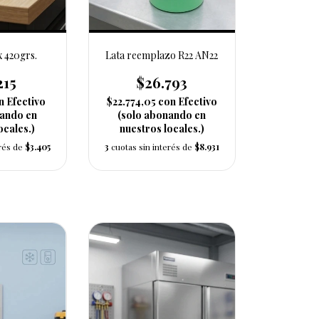
 420grs.
Lata reemplazo R22 AN22
215
$26.793
n
Efectivo
$22.774,05
con
Efectivo
nando en
(solo abonando en
ocales.)
nuestros locales.)
erés de
$3.405
3
cuotas sin interés de
$8.931