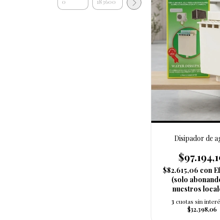
Disipador de a
$97.194,1
$82.615,06
con
E
(solo abonand
nuestros local
3
cuotas sin inter
$32.398,06