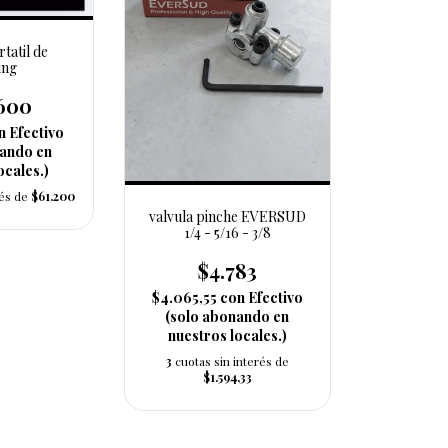
rtatil de
ing
.600
n
Efectivo
nando en
ocales.)
rés de
$61.200
valvula pinche EVERSUD
1/4 - 5/16 - 3/8
$4.783
$4.065,55
con
Efectivo
(solo abonando en
nuestros locales.)
3
cuotas sin interés de
$1.594,33