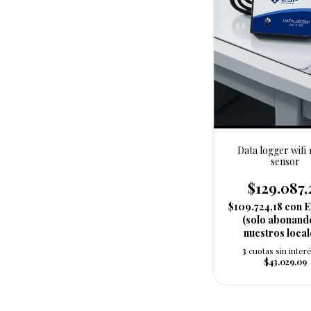
Data logger wifi 
sensor
$129.087,
$109.724,18
con
E
(solo abonand
nuestros local
3
cuotas sin inter
$43.029,09