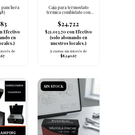
e panchera
Caja para termostato
48)
termica combistato con
llave
383
$24.722
n
Efectivo
$21.013,70
con
Efectivo
nando en
(solo abonando en
ocales.)
nuestros locales.)
interés de
3
cuotas sin interés de
,67
$8.240,67
SIN STOCK