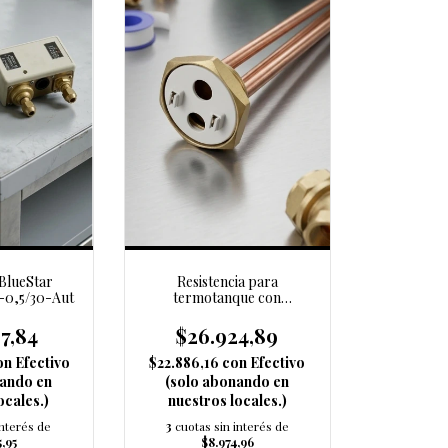
BlueStar
Resistencia para
-0,5/30-Aut
termotanque con
termostato (91093)
7,84
$26.924,89
on
Efectivo
$22.886,16
con
Efectivo
nando en
(solo abonando en
ocales.)
nuestros locales.)
interés de
3
cuotas sin interés de
5,95
$8.974,96