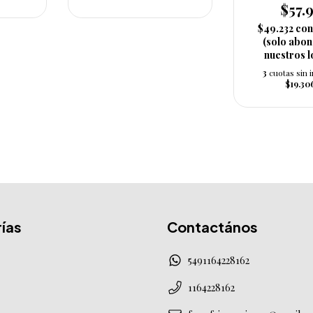
$57.
$49.232
co
(solo abo
nuestros l
3
cuotas sin 
$19.30
ías
Contactános
5491164228162
1164228162