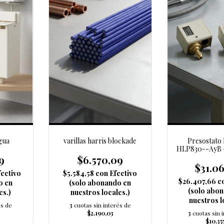
gua
varillas harris blockade
Presostato 
HLP830--AyB 
9
$6.570,09
$31.06
fectivo
$5.584,58
con
Efectivo
$26.407,66
c
o en
(solo abonando en
(solo abo
es.)
nuestros locales.)
nuestros l
és de
3
cuotas sin interés de
$2.190,03
3
cuotas sin 
$10.35