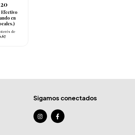
920
n
Efectivo
nando en
ocales.)
interés de
6,67
Sigamos conectados