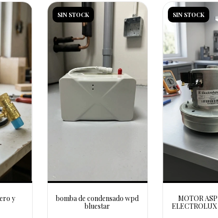
SIN STOCK
SIN STOCK
ero y
bomba de condensado wpd
MOTOR ASP
bluestar
ELECTROLUX
ORIGINAL 