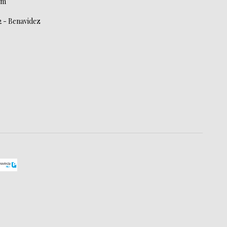
om
2 - Benavidez