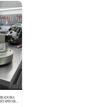
IRADORA
 STANDARD
(524038)