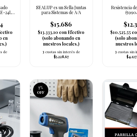
sado
SEALUP es un Sella Juntas
Resistencia d
E-24L/1
para Sistemas de A/A
(5990
54
$15.686
$12.
ectivo
$13.333,10
con
Efectivo
$10.525,55
co
o en
(solo abonando en
(solo abo
es.)
nuestros locales.)
nuestros l
és de
3
cuotas sin interés de
3
cuotas sin 
$5.228,67
$4.127
7
%
OFF