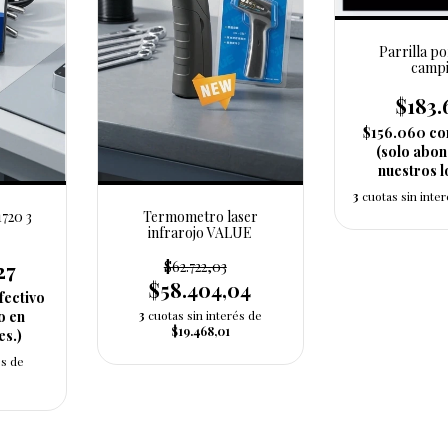
Parrilla po
camp
$183
$156.060
co
(solo abo
nuestros l
3
cuotas sin inte
1720 3
Termometro laser
infrarojo VALUE
27
$62.722,03
$58.404,04
fectivo
o en
3
cuotas sin interés de
$19.468,01
es.)
és de