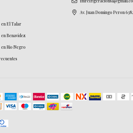
fmrefrigeracionsa@gmail.c
Av. Juan Domingo Peron 638
en El Talar
 en Benavidez
 en Rio Negro
recuentes