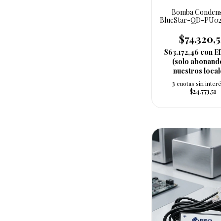
Bomba Conden
BlueStar-QD-PU02
(946271)
$74.320,
$63.172,46
con
Ef
(solo abonand
nuestros local
3
cuotas sin inter
$24.773,51