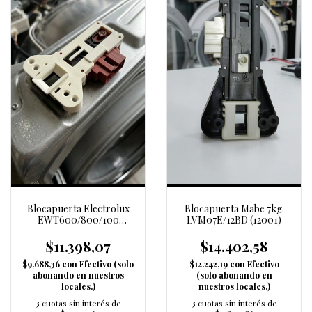
Blocapuerta Electrolux
Blocapuerta Mabe 7kg.
EWT600/800/100
LVM07E/12BD (12001)
(14052)
$11.398,07
$14.402,58
$9.688,36
con
Efectivo (solo
$12.242,19
con
Efectivo
abonando en nuestros
(solo abonando en
locales.)
nuestros locales.)
3
cuotas sin interés de
3
cuotas sin interés de