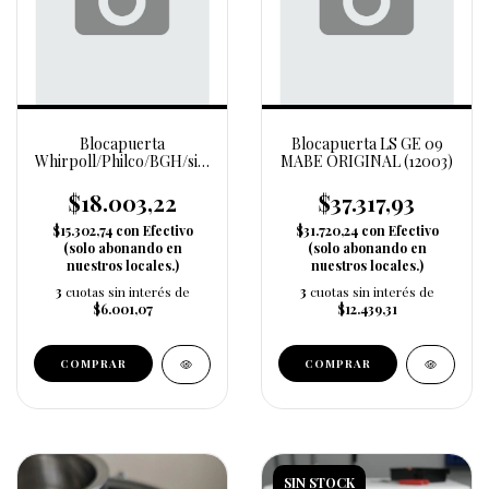
Blocapuerta
Blocapuerta LS GE 09
Whirpoll/Philco/BGH/siam
MABE ORIGINAL (12003)
(14056)
$18.003,22
$37.317,93
$15.302,74
con
Efectivo
$31.720,24
con
Efectivo
(solo abonando en
(solo abonando en
nuestros locales.)
nuestros locales.)
3
cuotas sin interés de
3
cuotas sin interés de
$6.001,07
$12.439,31
SIN STOCK