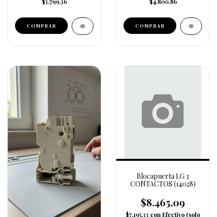
$3.799,36
$4.800,86
Blocapuerta LG 3
CONTACTOS (14028)
$8.465,09
$7.195,33
con
Efectivo (solo