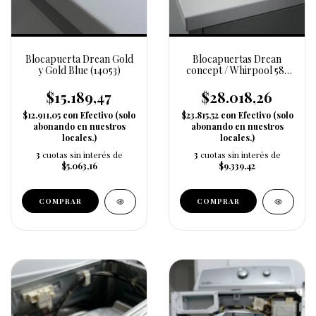
Blocapuerta Drean Gold
Blocapuertas Drean
y Gold Blue (14053)
concept / Whirpool 583
(14040 )
$15.189,47
$28.018,26
$12.911,05
con
Efectivo (solo
$23.815,52
con
Efectivo (solo
abonando en nuestros
abonando en nuestros
locales.)
locales.)
3
cuotas sin interés de
3
cuotas sin interés de
$5.063,16
$9.339,42