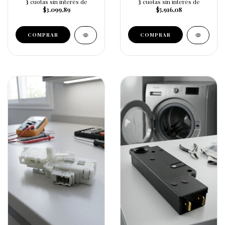
3
cuotas sin interés de
3
cuotas sin interés de
$3.099,89
$5.916,08